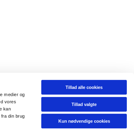
Tillad alle cookies
ale medier og
ed vores
Tillad valgte
l.sogn@km.dk
re kan
fra din brug
Kun nødvendige cookies