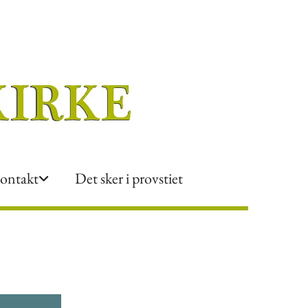
ontakt
Det sker i provstiet