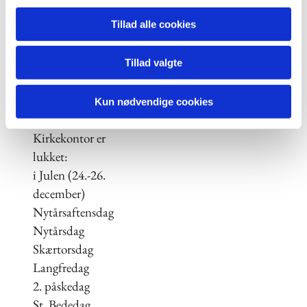
Åbningstid og
Tillad alle cookies
telefontid:
Mandag til fredag kl.
Tillad valgte
10-13, samt torsdag
kl. 15-17
Kun nødvendige cookies
Det Fælles
Kirkekontor er
lukket:
i Julen (24.-26.
december)
Nytårsaftensdag
Nytårsdag
Skærtorsdag
Langfredag
2. påskedag
St. Bededag