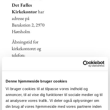
Det Fælles
Kirkekontor
har
adresse på
Barakstien 2, 2970
Hørsholm
Åbningstid for
kirkekontoret og
telefon:
mandag til fredag kl.
10-13, samt torsdag
kl. 15-17
Denne hjemmeside bruger cookies
Tlf. 45 86 00 97
Vi bruger cookies til at tilpasse vores indhold og
Mail:
annoncer, til at vise dig funktioner til sociale medier og til
kokkedal.sogn@km.d
at analysere vores trafik. Vi deler også oplysninger om
k
din brug af vores hjemmeside med vores partnere inden