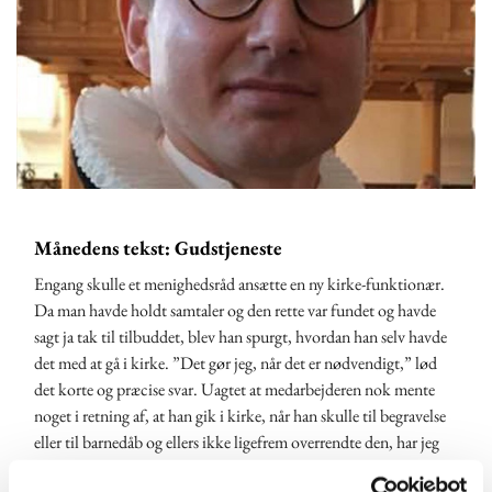
Månedens tekst: Gudstjeneste
Engang skulle et menighedsråd ansætte en ny kirke-funktionær.
Da man havde holdt samtaler og den rette var fundet og havde
sagt ja tak til tilbuddet, blev han spurgt, hvordan han selv havde
det med at gå i kirke. ”Det gør jeg, når det er nødvendigt,” lød
det korte og præcise svar. Uagtet at medarbejderen nok mente
noget i retning af, at han gik i kirke, når han skulle til begravelse
eller til barnedåb og ellers ikke ligefrem overrendte den, har jeg
siden gjort hans ord til mine. Forskellen er, at det nok er