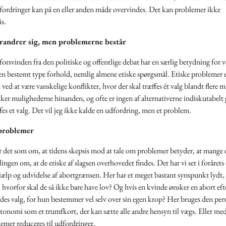
fordringer kan på en eller anden måde overvindes. Det kan problemer ikke
s.
randrer sig, men problemerne består
orsvinden fra den politiske og offentlige debat har en særlig betydning for v
 en bestemt type forhold, nemlig almene etiske spørgsmål. Etiske problemer 
ved at være vanskelige konflikter, hvor der skal træffes ét valg blandt flere 
ker mulighederne hinanden, og ofte er ingen af alternativerne indiskutabel
ffes et valg. Det vil jeg ikke kalde en udfordring, men et problem.
 problemer
r det som om, at tidens skepsis mod at tale om problemer betyder, at mange 
lingen om, at de etiske af slagsen overhovedet findes. Det har vi set i foråret
ælp og udvidelse af abortgrænsen. Her har et meget bastant synspunkt lydt, 
, hvorfor skal de så ikke bare have lov? Og hvis en kvinde ønsker en abort eft
ndes valg, for hun bestemmer vel selv over sin egen krop? Her bruges den per
tonomi som et trumfkort, der kan sætte alle andre hensyn til vægs. Eller me
emer reduceres til udfordringer.