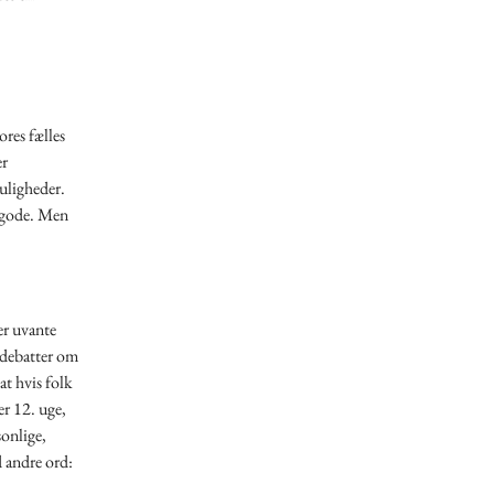
ores fælles
er
muligheder.
t gode. Men
er uvante
s debatter om
at hvis folk
er 12. uge,
sonlige,
d andre ord: