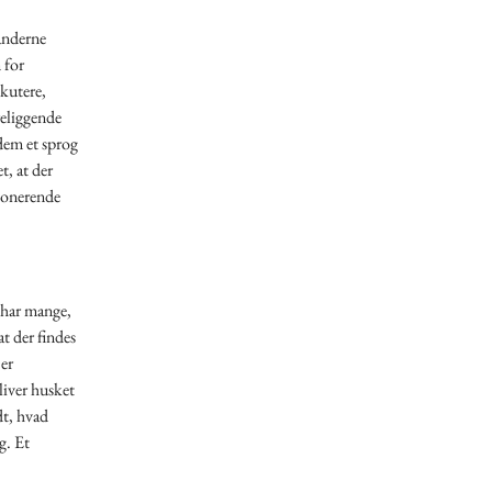
anderne
 for
skutere,
religgende
 dem et sprog
t, at der
tionerende
n har mange,
t der findes
 er
bliver husket
dt, hvad
g. Et