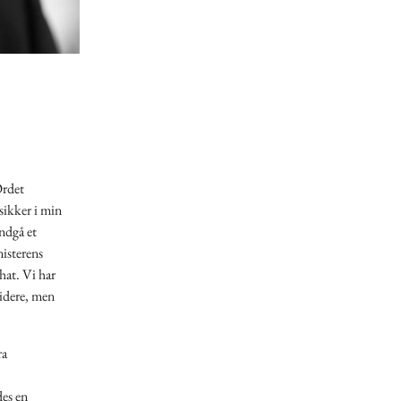
Ordet
sikker i min
indgå et
nisterens
hat. Vi har
idere, men
ra
es en