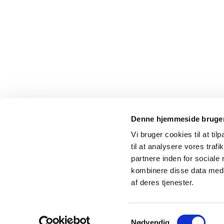
Denne hjemmeside bruger
Vi bruger cookies til at til
til at analysere vores tra
Kokkedal 

partnere inden for sociale
kombinere disse data med a
af deres tjenester.
S
Nødvendig