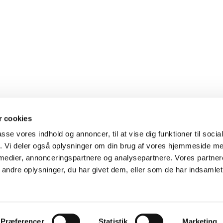
 cookies
passe vores indhold og annoncer, til at vise dig funktioner til soci
fik. Vi deler også oplysninger om din brug af vores hjemmeside m
Følg Kokkedal Kirke på
Facebook
og på
Instagram


Kirke · Højmose Vænge 2A 2970 Hørsholm
4576 7681
kokkeda


 medier, annonceringspartnere og analysepartnere. Vores partne
Cookiepolitik
Tilgængelighedserklæring
ndre oplysninger, du har givet dem, eller som de har indsamlet 
Privatlivspolitik
Log på ChurchDesk
Præferencer
Statistik
Marketing