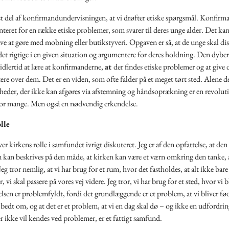
st del af konfirmandundervisningen, at vi drøfter etiske spørgsmål. Konfirm
nteret for en række etiske problemer, som svarer til deres unge alder. Det kan
e at gøre med mobning eller butikstyveri. Opgaven er så, at de unge skal di
det rigtige i en given situation og argumentere for deres holdning. Den dybe
idlertid at lære at konfirmanderne,
at
der findes etiske problemer og at give
ktere over dem. Det er en viden, som ofte falder på et meget tørt sted. Alene de
gheder, der ikke kan afgøres via afstemning og håndsoprækning er en revolu
for mange. Men også en nødvendig erkendelse.
lle
iver kirkens rolle i samfundet ivrigt diskuteret. Jeg er af den opfattelse, at de
 kan beskrives på den måde, at kirken kan være et værn omkring den tanke, a
eg tror nemlig, at vi har brug for et rum, hvor det fastholdes, at alt ikke bare
 vi skal passere på vores vej videre. Jeg tror, vi har brug for et sted, hvor vi 
relsen er problemfyldt, fordi det grundlæggende er et problem, at vi bliver fø
 bedt om, og at det er et problem, at vi en dag skal dø – og ikke en udfordrin
 ikke vil kendes ved problemer, er et fattigt samfund.