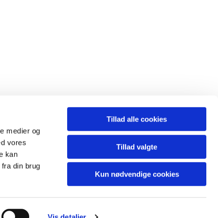
Tillad alle cookies
ale medier og
ed vores
Tillad valgte
l.sogn@km.dk
re kan
fra din brug
Kun nødvendige cookies
Vis detaljer