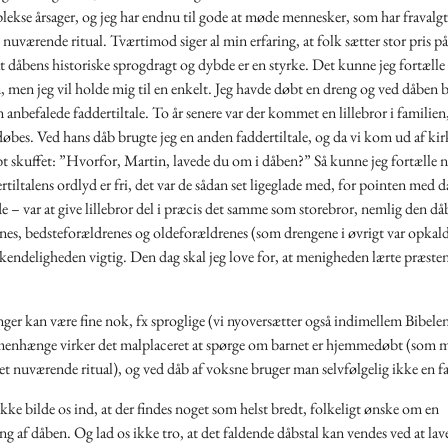
ekse årsager, og jeg har endnu til gode at møde mennesker, som har fravalg
 nuværende ritual. Tværtimod siger al min erfaring, at folk sætter stor pris p
t dåbens historiske sprogdragt og dybde er en styrke. Det kunne jeg fortæll
, men jeg vil holde mig til en enkelt. Jeg havde døbt en dreng og ved dåben 
n anbefalede faddertiltale. To år senere var der kommet en lillebror i familien
døbes. Ved hans dåb brugte jeg en anden faddertiltale, og da vi kom ud af kir
t skuffet: ”Hvorfor, Martin, lavede du om i dåben?” Så kunne jeg fortælle 
rtiltalens ordlyd er fri, det var de sådan set ligeglade med, for pointen med d
de – var at give lillebror del i præcis det samme som storebror, nemlig den d
nes, bedsteforældrenes og oldeforældrenes (som drengene i øvrigt var opkaldt
kendeligheden vigtig. Den dag skal jeg love for, at menigheden lærte præst
ger kan være fine nok, fx sproglige (vi nyoversætter også indimellem Bibelen
nhænge virker det malplaceret at spørge om barnet er hjemmedøbt (som ma
det nuværende ritual), og ved dåb af voksne bruger man selvfølgelig ikke en fa
kke bilde os ind, at der findes noget som helst bredt, folkeligt ønske om en
g af dåben. Og lad os ikke tro, at det faldende dåbstal kan vendes ved at lave