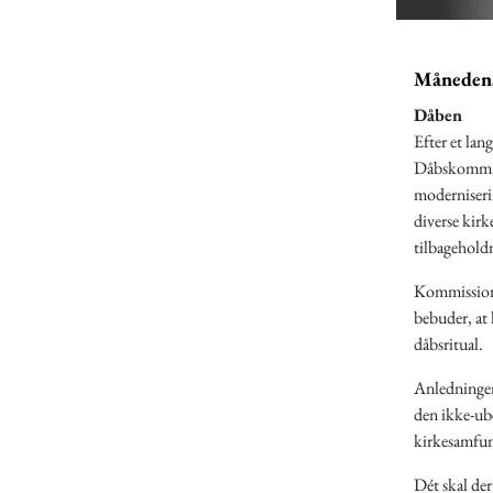
Månedens
Dåben
Efter et lan
Dåbskommissi
moderniseri
diverse kirk
tilbagehold
Kommissione
bebuder, at 
dåbsritual.
Anledningen
den ikke-ube
kirkesamfund
Dét skal der