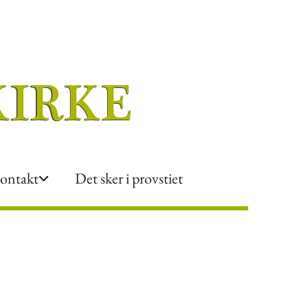
ontakt
Det sker i provstiet