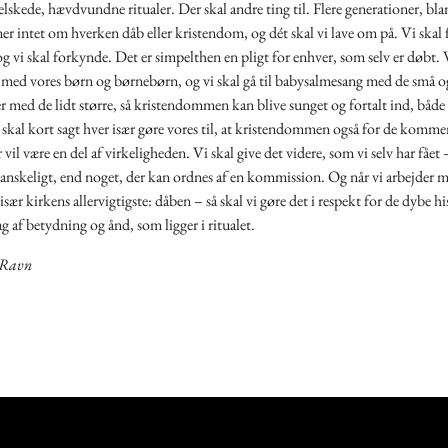
elskede, hævdvundne ritualer. Der skal andre ting til. Flere generationer, bl
er intet om hverken dåb eller kristendom, og dét skal vi lave om på. Vi skal f
og vi skal forkynde. Det er simpelthen en pligt for enhver, som selv er døbt. V
 med vores børn og børnebørn, og vi skal gå til babysalmesang med de små o
r med de lidt større, så kristendommen kan blive sunget og fortalt ind, både i
skal kort sagt hver især gøre vores til, at kristendommen også for de komm
vil være en del af virkeligheden. Vi skal give det videre, som vi selv har fået 
anskeligt, end noget, der kan ordnes af en kommission. Og når vi arbejder 
især kirkens allervigtigste: dåben – så skal vi gøre det i respekt for de dybe h
ag af betydning og ånd, som ligger i ritualet.
 Ravn