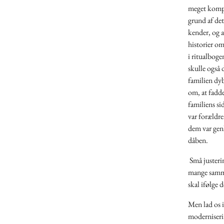
meget kompl
grund af det
kender, og a
historier om
i ritualboge
skulle også 
familien dyb
om, at fadde
familiens si
var forældre
dem var gen
dåben.
Små justerin
mange samme
skal ifølge 
Men lad os i
moderniserin