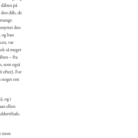
t dåben på
å den dåb, de
e mange
benyttet den
, og han
ken, var
nok så meget
åben – fra
åb, som også
 efter). For
en noget om
), og i
n ellers
ddertiltale.
 store