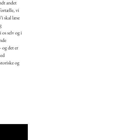
andt andet
ortælle, vi
i skal læse
g
 os selv og i
ende
– og det er
med
istoriske og