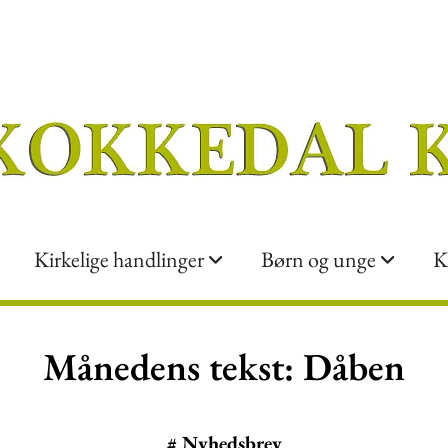
Kirkelige handlinger
Børn og unge
K
Månedens tekst: Dåben
#
Nyhedsbrev