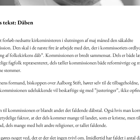
 tekst: Dåben
gt forløb nedsatte kirkeministeren i slutningen af maj måned den såkaldte
on. Den skal i de næste fire år arbejde med det, der i kommissoriets ordly
ng af folkekirkens dåb”. Kommissionen er bredt sammensat. Dels er både læ
elige fagfolk repræsenteret, dels tæller kommissionen både reformivrige og 
ne stemmer.
ns formand, biskoppen over Aalborg Stift, hører selv til de tilbageholdne,
kommissionen udelukkende vil beskæftige sig med ”justeringer”, ikke opfind
 til kommissionen er blandt andet det faldende dåbstal. Også hvis man korri
tydelige faktor, at der dels kommer mange til landet, som er kristne, men ti
, dels mange med helt andre religioner, er tallet faldende.
 gøres noget ved, det er der slet ingen tvivl om. Imidlertid har faldet i antal