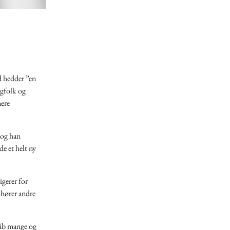
d hedder ”en
gfolk og
mere
 og han
e et helt ny
gerer for
lhører andre
 dåb mange og