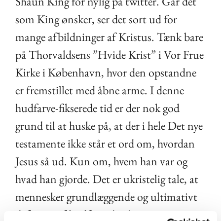
Shaun King for nylig på twitter. Går det
som King ønsker, ser det sort ud for
mange afbildninger af Kristus. Tænk bare
på Thorvaldsens ”Hvide Krist” i Vor Frue
Kirke i København, hvor den opstandne
er fremstillet med åbne arme. I denne
hudfarve-fikserede tid er der nok god
grund til at huske på, at der i hele Det nye
testamente ikke står et ord om, hvordan
Jesus så ud. Kun om, hvem han var og
hvad han gjorde. Det er ukristelig tale, at
mennesker grundlæggende og ultimativt
defineres af hudfarve (og køn og