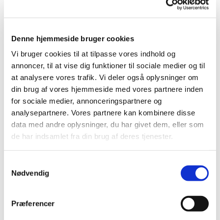
seksualitet for den sags skyld). For
kristeligt set er det centrale, hvad vi alle
Denne hjemmeside bruger cookies
sammen har til fælles under alle vores
Vi bruger cookies til at tilpasse vores indhold og
forskelligheder. Det kan siges helt kort: Vi
annoncer, til at vise dig funktioner til sociale medier og til
at analysere vores trafik. Vi deler også oplysninger om
er alle skabt i Guds billede, og vi har alle
din brug af vores hjemmeside med vores partnere inden
forvrænget dette billede. Vi er alle højt
for sociale medier, annonceringspartnere og
analysepartnere. Vores partnere kan kombinere disse
elskede på trods af, at vi er dybt faldne.
data med andre oplysninger, du har givet dem, eller som
Det vigtige er ikke Kristus-afbildningens
de har indsamlet fra din brug af deres tjenester.
farve, men dens budskab. Som Søren
S
Kierkegaard engang sagde i en prædiken i
Nødvendig
a
netop Vor Frue Kirke, hvor han
m
t
bogstaveligt talt havde Thorvaldsens
Præferencer
y