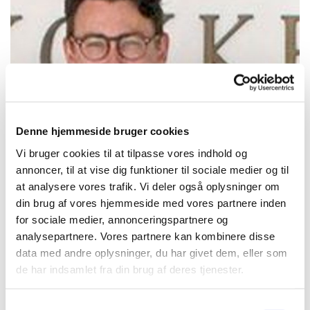
Denne hjemmeside bruger cookies
Vi bruger cookies til at tilpasse vores indhold og
annoncer, til at vise dig funktioner til sociale medier og til
Konfirmandforældre november, Martin Ravn
at analysere vores trafik. Vi deler også oplysninger om
din brug af vores hjemmeside med vores partnere inden
Kære konfirmandforældre
for sociale medier, annonceringspartnere og
Heldigvis har coronaen ikke sat en stopper for den igangværende
analysepartnere. Vores partnere kan kombinere disse
undervisning, og det kommer de nye smittebegrænsende tiltag
data med andre oplysninger, du har givet dem, eller som
heller ikke til. Vi skal blot, som hidtil, være gode til at holde
de har indsamlet fra din brug af deres tjenester.
afstand, spritte og så videre. Som I kan se andensteds i dette
nyhedsbrev foregår der også i de mørke måneder meget i
S