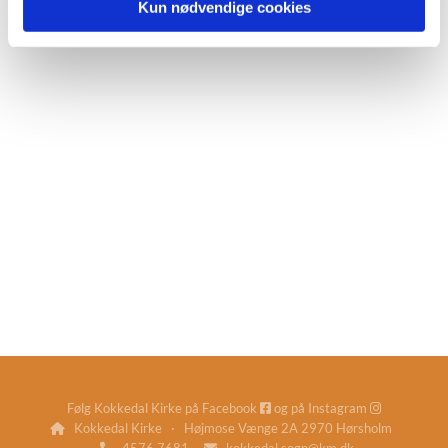
Kun nødvendige cookies
Følg Kokkedal Kirke på
Facebook
og på
Instagram


Kokkedal Kirke · Højmose Vænge 2A 2970 Hørsholm

4576 7681
kokkedal.sogn@km.dk