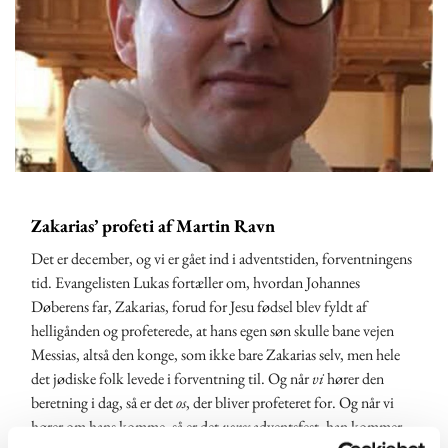
Zakarias’ profeti af Martin Ravn
Det er december, og vi er gået ind i adventstiden, forventningens
tid. Evangelisten Lukas fortæller om, hvordan Johannes
Døberens far, Zakarias, forud for Jesu fødsel blev fyldt af
helligånden og profeterede, at hans egen søn skulle bane vejen
Messias, altså den konge, som ikke bare Zakarias selv, men hele
det jødiske folk levede i forventning til. Og når
vi
hører den
beretning i dag, så er det
os
, der bliver profeteret for. Og når vi
hører om hans komme, så er det
vores
adventsfest, han kommer