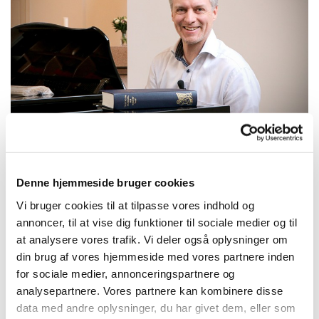
Derfor er det sundt at synge!
Denne hjemmeside bruger cookies
Derfor er det sundt at synge! Foredrag med Lasse Skovgaard.
Onsdag den 25. september kl.19.00. Fri entre.
Vi bruger cookies til at tilpasse vores indhold og
annoncer, til at vise dig funktioner til sociale medier og til
Fællessangen trives i disse år. Vi synger på livet løs – på tværs af
at analysere vores trafik. Vi deler også oplysninger om
køn, alder og overbevisninger. Vi synger først og fremmes, fordi
din brug af vores hjemmeside med vores partnere inden
vi har lyst. Men videnskaben underbygger faktisk, at det er godt
for sociale medier, annonceringspartnere og
for os at synge. Det er godt for vores kroppe, vores sind, vores
analysepartnere. Vores partnere kan kombinere disse
hjerner og vores fællesskaber.
data med andre oplysninger, du har givet dem, eller som
Foredraget præsenterer på en underholdende måde forskning om