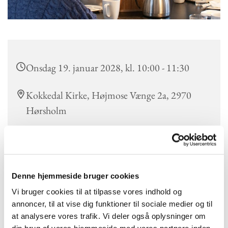
Onsdag 19. januar 2028, kl. 10:00 - 11:30
Kokkedal Kirke, Højmose Vænge 2a, 2970
Hørsholm
Hver onsdag formiddag mødes vi i det vi kalder "Pusterummet"
Denne hjemmeside bruger cookies
til kirkecafé.
Kirkecaféen er åben for alle hver onsdag kl. 10.00. Vi mødes og
Vi bruger cookies til at tilpasse vores indhold og
taler sammen på uforpligtende vis over en kop kaffe.
annoncer, til at vise dig funktioner til sociale medier og til
Efterfølgende synger vi sange fra Højskolesangbogen, som
at analysere vores trafik. Vi deler også oplysninger om
kirkens organist akkompagnerer på klaver.