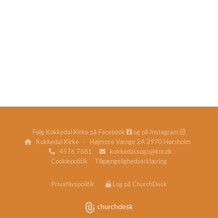
Følg Kokkedal Kirke på
Facebook
og på
Instagram


Kokkedal Kirke · Højmose Vænge 2A 2970 Hørsholm

4576 7681
kokkedal.sogn@km.dk


Cookiepolitik
Tilgængelighedserklæring
Privatlivspolitik
Log på ChurchDesk