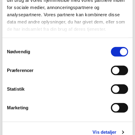
din brug af vores hjemmeside med vores partnere inden
for sociale medier, annonceringspartnere og
Kirkecaféen er ikke styret af præsterne, men en gang i mellem
analysepartnere. Vores partnere kan kombinere disse
kommer der er en præst forbi og drikker en kop kaffe.
data med andre oplysninger, du har givet dem, eller som
de har indsamlet fra din brug af deres tjenester.
S
Nødvendig
a
m
t
Præferencer
y
k
k
Statistik
e
v
Marketing
a
l
g
Vis detaljer