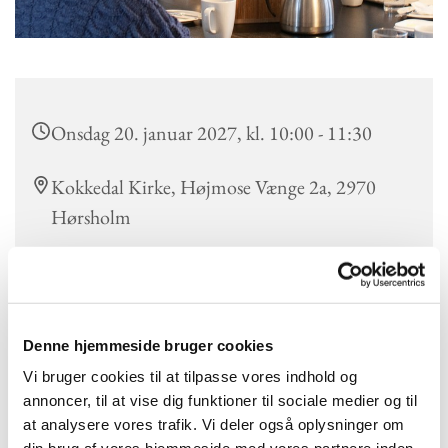
Onsdag 20. januar 2027, kl. 10:00 - 11:30
Kokkedal Kirke, Højmose Vænge 2a, 2970
Hørsholm
Hver onsdag formiddag mødes vi i det vi kalder "Pusterummet"
Denne hjemmeside bruger cookies
til kirkecafé.
Kirkecaféen er åben for alle hver onsdag kl. 10.00. Vi mødes og
Vi bruger cookies til at tilpasse vores indhold og
taler sammen på uforpligtende vis over en kop kaffe.
annoncer, til at vise dig funktioner til sociale medier og til
Efterfølgende synger vi sange fra Højskolesangbogen, som
at analysere vores trafik. Vi deler også oplysninger om
kirkens organist akkompagnerer på klaver.