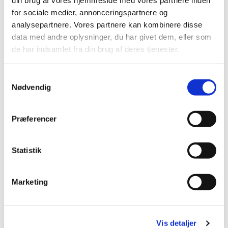
din brug af vores hjemmeside med vores partnere inden
for sociale medier, annonceringspartnere og
Kirkecaféen er ikke styret af præsterne, men en gang i mellem
analysepartnere. Vores partnere kan kombinere disse
kommer der er en præst forbi og drikker en kop kaffe.
data med andre oplysninger, du har givet dem, eller som
de har indsamlet fra din brug af deres tjenester.
S
Nødvendig
a
m
t
Præferencer
y
k
k
Statistik
e
v
Marketing
a
l
g
Vis detaljer