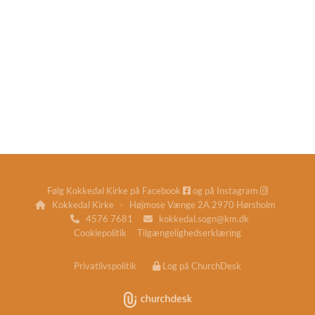
Følg Kokkedal Kirke på
Facebook
og på
Instagram


Kokkedal Kirke · Højmose Vænge 2A 2970 Hørsholm

4576 7681
kokkedal.sogn@km.dk


Cookiepolitik
Tilgængelighedserklæring
Privatlivspolitik
Log på ChurchDesk