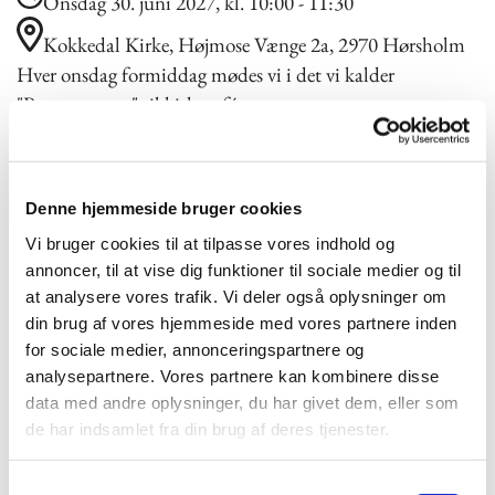
Onsdag 30. juni 2027, kl. 10:00 - 11:30
Kokkedal Kirke, Højmose Vænge 2a, 2970 Hørsholm
Hver onsdag formiddag mødes vi i det vi kalder
"Pusterummet" til kirkecafé.
Kirkecaféen er åben for alle hver onsdag kl. 10.00. Vi
mødes og taler sammen på uforpligtende vis over en kop
kaffe. Efterfølgende synger vi sange fra
Denne hjemmeside bruger cookies
Højskolesangbogen, som kirkens organist akkompagnerer
Vi bruger cookies til at tilpasse vores indhold og
på klaver.
annoncer, til at vise dig funktioner til sociale medier og til
Kirkecaféen er ikke styret af præsterne, men en gang i
at analysere vores trafik. Vi deler også oplysninger om
mellem kommer der er en præst forbi og drikker en kop
din brug af vores hjemmeside med vores partnere inden
kaffe.
for sociale medier, annonceringspartnere og
analysepartnere. Vores partnere kan kombinere disse
data med andre oplysninger, du har givet dem, eller som
de har indsamlet fra din brug af deres tjenester.
S