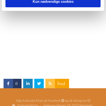
Kun nødvendige cookies
0
Feed
Følg Kokkedal Kirke på
Facebook
og på
Instagram


Kokkedal Kirke · Højmose Vænge 2A 2970 Hørsholm
