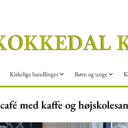
Kirkelige handlinger
Børn og unge
K
café med kaffe og højskolesa