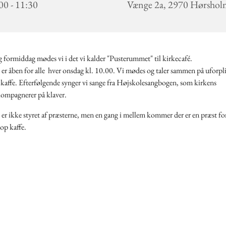
00 - 11:30
Vænge 2a, 2970 Hørsho
formiddag mødes vi i det vi kalder "Pusterummet" til kirkecafé.
er åben for alle hver onsdag kl. 10.00. Vi mødes og taler sammen på uforpli
kaffe. Efterfølgende synger vi sange fra Højskolesangbogen, som kirkens
kompagnerer på klaver.
er ikke styret af præsterne, men en gang i mellem kommer der er en præst fo
op kaffe.