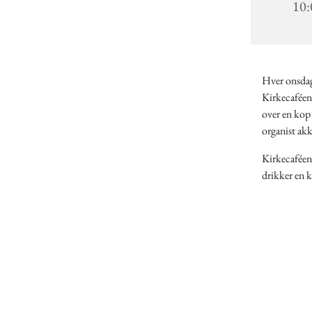
10:
Hver onsdag 
Kirkecaféen 
over en kop 
organist ak
Kirkecaféen 
drikker en k