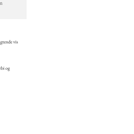
lm
gtende vis
rbi og