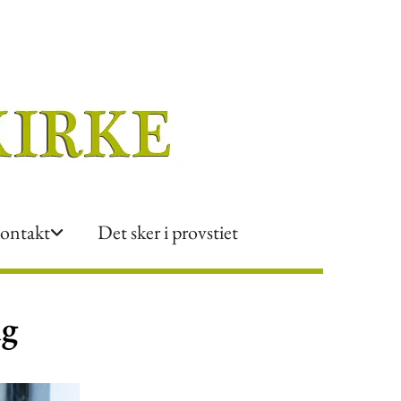
ontakt
Det sker i provstiet
ng