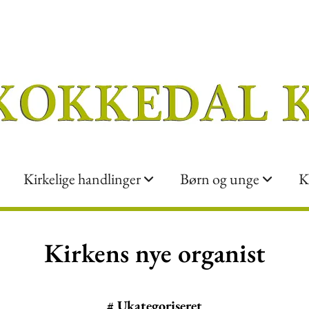
Kirkelige handlinger
Børn og unge
K
Kirkens nye organist
#
Ukategoriseret