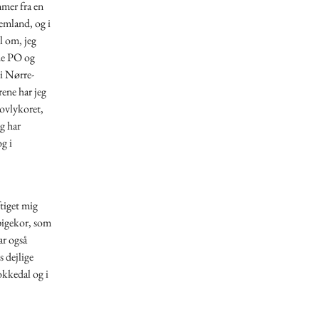
mmer fra en
jemland, og i
vl om, jeg
åde PO og
i Nørre-
ene har jeg
ovlykoret,
g har
g i
tiget mig
 pigekor, som
ar også
s dejlige
okkedal og i