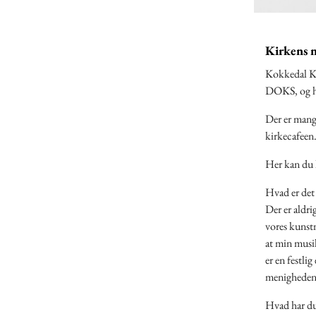
Kirkens n
Kokkedal Ki
DOKS, og ha
Der er mange
kirkecafeen
Her kan du 
Hvad er det 
Der er aldri
vores kunstn
at min musi
er en festli
menigheden
Hvad har du