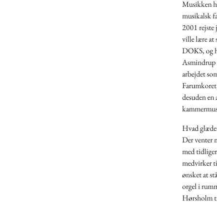
Musikken har
musikalsk fa
2001 rejste j
ville lære a
DOKS, og ha
Asmindrup o
arbejdet so
Farumkoret, 
desuden en a
kammermus
Hvad glæder
Der venter 
med tidliger
medvirker ti
ønsket at stå
orgel i rum
Hørsholm ti