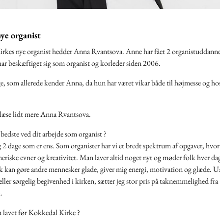
ye organist
rkes nye organist hedder Anna Rvantsova. Anne har fået 2 organistuddanne
r beskæftiget sig som organist og korleder siden 2006.
, som allerede kender Anna, da hun har været vikar både til højmesse og ho
.
læse lidt mere Anna Rvantsova.
bedste ved dit arbejde som organist ?
g 2 dage som er ens. Som organister har vi et bredt spektrum af opgaver, hvor
eriske evner og kreativitet. Man laver altid noget nyt og møder folk hver dag
k kan gøre andre mennesker glade, giver mig energi, motivation og glæde. U
g eller sørgelig begivenhed i kirken, sætter jeg stor pris på taknemmelighed fra
.
 lavet før Kokkedal Kirke ?