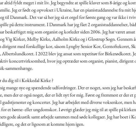
 altid fyldt meget i mit liv. Jeg begyndte at spille klaver som 8-årige og ko
milie. Jeg er født og opvokset i Ukraine, har en pianistuddannelse fra mit h
eg til Danmark. Det var så her jeg så et orgel for første gang og var ikke i tvi
t spille på dette instrument. I Danmark har jeg fået 2 organistuddannelser, b
r beskæftiget mig som organist og korleder siden 2006. Jeg har været ansat 
g Vig Kirker, Melby Kirke, Aalholm Kirke og i Glostrup Sogn. Gennem år
m dirigent med forskellige kor, såsom Lyngby Senior Kor, Gentoftekoret, Sk
Albertslundkoret. I 2022 blev jeg ansat som repetitør for Birkerødkoret. Je
ktiv koncertvirksomhed, hvor jeg optræder som organist, pianist, dirigent o
ik-sammenhænge.
 du dig til i Kokkedal Kirke ?
mig mange nye og spændende udfordringer. Der er noget, som jeg har beskæf
e, men der er også noget, der er lidt nyt for mig. Først og fremmest er der et
l gudstjenester og koncerter. Jeg har arbejdet med diverse voksenkor, men h
 for et børne- eller ungdomskor. I øvrigt glæder jeg mig til at spille på kirken
mets gode akustik samt arbejde sammen med søde kollegaer. Jeg har boet i K
dligere, og det er ligesom at komme hjem igen.