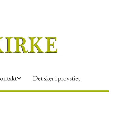
ontakt
Det sker i provstiet