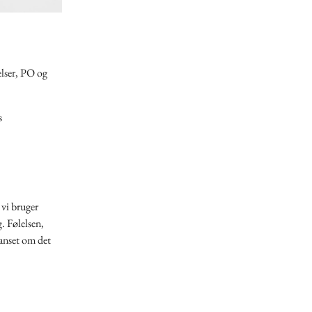
lser, PO og
s
 vi bruger
. Følelsen,
anset om det