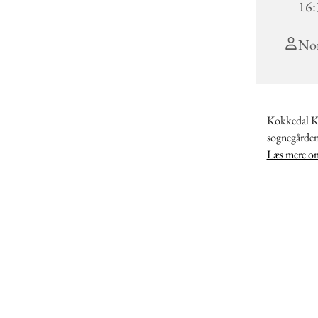
16:
Nor
Kokkedal Ki
sognegården
Læs mere om