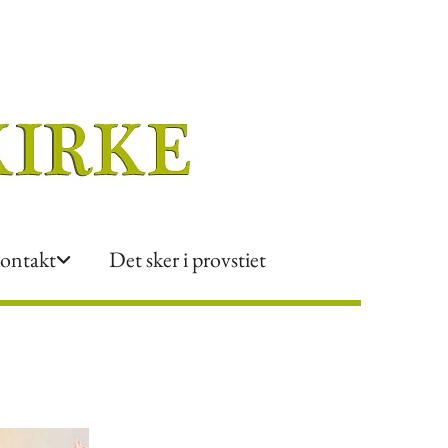
ontakt
Det sker i provstiet