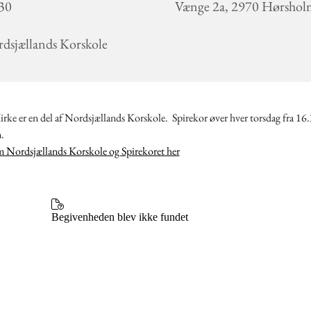
30
Vænge 2a, 2970 Hørsho
dsjællands Korskole
rke er en del af Nordsjællands Korskole. Spirekor øver hver torsdag fra 16.
.
 Nordsjællands Korskole og Spirekoret her