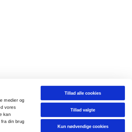
Tillad alle cookies
ale medier og
ed vores
Tillad valgte
l.sogn@km.dk
re kan
fra din brug
Kun nødvendige cookies