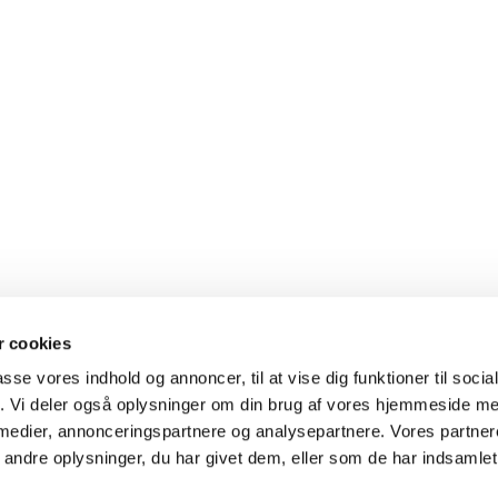
 cookies
passe vores indhold og annoncer, til at vise dig funktioner til soci
fik. Vi deler også oplysninger om din brug af vores hjemmeside m
Følg Kokkedal Kirke på
Facebook
og på
Instagram


Kirke · Højmose Vænge 2A 2970 Hørsholm
4576 7681
kokkeda


 medier, annonceringspartnere og analysepartnere. Vores partne
Cookiepolitik
Tilgængelighedserklæring
ndre oplysninger, du har givet dem, eller som de har indsamlet 