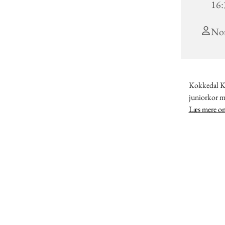
16:
Nor
Kokkedal Ki
juniorkor 
Læs mere om