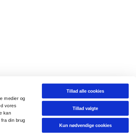
Tillad alle cookies
ale medier og
ed vores
Tillad valgte
l.sogn@km.dk
re kan
fra din brug
Kun nødvendige cookies