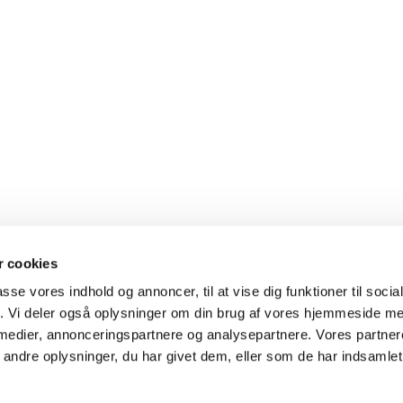
 cookies
passe vores indhold og annoncer, til at vise dig funktioner til soci
fik. Vi deler også oplysninger om din brug af vores hjemmeside m
Følg Kokkedal Kirke på
Facebook
og på
Instagram


Kirke · Højmose Vænge 2A 2970 Hørsholm
4576 7681
kokkeda


 medier, annonceringspartnere og analysepartnere. Vores partne
Cookiepolitik
Tilgængelighedserklæring
ndre oplysninger, du har givet dem, eller som de har indsamlet 
Privatlivspolitik
Log på ChurchDesk