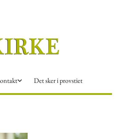
ontakt
Det sker i provstiet