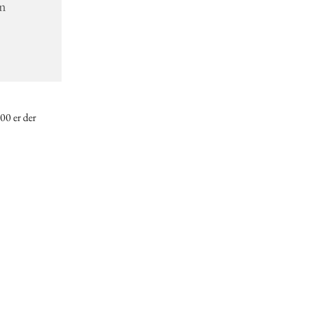
lm
00 er der