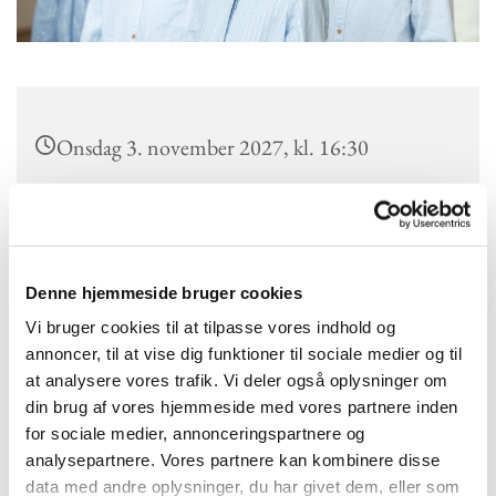
Onsdag 3. november 2027, kl. 16:30
Kokkedal Kirke, Højmose Vænge 2a, 2970
Hørsholm
Denne hjemmeside bruger cookies
Nordsjællands Korskole
Vi bruger cookies til at tilpasse vores indhold og
annoncer, til at vise dig funktioner til sociale medier og til
at analysere vores trafik. Vi deler også oplysninger om
din brug af vores hjemmeside med vores partnere inden
Kokkedal Kirke er en del af Nordsjællands Korskole. Hver
for sociale medier, annonceringspartnere og
onsdag mellem 16.30 og 18.00 er der juniorkor med Simone.
analysepartnere. Vores partnere kan kombinere disse
Læs mere om Juniorkoret og Nordsjællands Korskole her.
data med andre oplysninger, du har givet dem, eller som