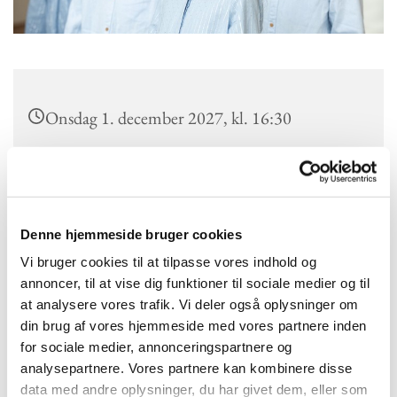
Onsdag 1. december 2027, kl. 16:30
Kokkedal Kirke, Højmose Vænge 2a, 2970
Hørsholm
Denne hjemmeside bruger cookies
Nordsjællands Korskole
Vi bruger cookies til at tilpasse vores indhold og
annoncer, til at vise dig funktioner til sociale medier og til
at analysere vores trafik. Vi deler også oplysninger om
din brug af vores hjemmeside med vores partnere inden
Kokkedal Kirke er en del af Nordsjællands Korskole. Hver
for sociale medier, annonceringspartnere og
onsdag mellem 16.30 og 18.00 er der juniorkor med Simone.
analysepartnere. Vores partnere kan kombinere disse
Læs mere om Juniorkoret og Nordsjællands Korskole her.
data med andre oplysninger, du har givet dem, eller som