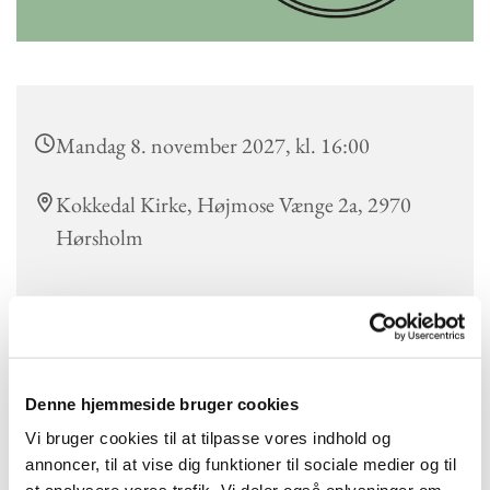
Mandag 8. november 2027, kl. 16:00
Kokkedal Kirke, Højmose Vænge 2a, 2970
Hørsholm
Der er lektiecafé hver mandag kl. 16.00 i Kokkedal Kirke for
alle, der har brug for støtte til lektier, skolearbejde eller sproglige
Denne hjemmeside bruger cookies
udfordringer.
Lektiecaféen drives af en gruppe engagerede frivillige med
Vi bruger cookies til at tilpasse vores indhold og
forskellige baggrunde, herunder pensionerede lærere, studerende
annoncer, til at vise dig funktioner til sociale medier og til
og frivillige fra andre fagområder.