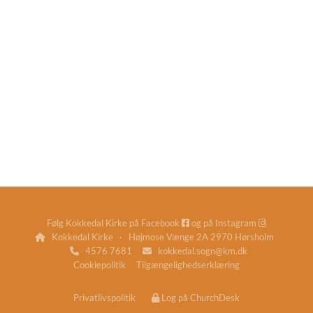
Følg Kokkedal Kirke på
Facebook
og på
Instagram


Kokkedal Kirke · Højmose Vænge 2A 2970 Hørsholm

4576 7681
kokkedal.sogn@km.dk


Cookiepolitik
Tilgængelighedserklæring
Privatlivspolitik
Log på ChurchDesk