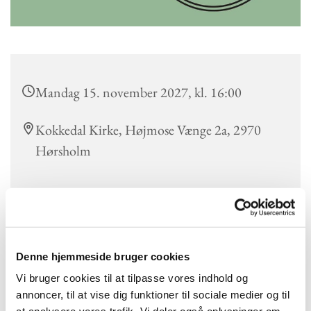
Mandag 15. november 2027, kl. 16:00
Kokkedal Kirke, Højmose Vænge 2a, 2970
Hørsholm
Der er lektiecafé hver mandag kl. 16.00 i Kokkedal Kirke for
alle, der har brug for støtte til lektier, skolearbejde eller sproglige
Denne hjemmeside bruger cookies
udfordringer.
Lektiecaféen drives af en gruppe engagerede frivillige med
Vi bruger cookies til at tilpasse vores indhold og
forskellige baggrunde, herunder pensionerede lærere, studerende
annoncer, til at vise dig funktioner til sociale medier og til
og frivillige fra andre fagområder.