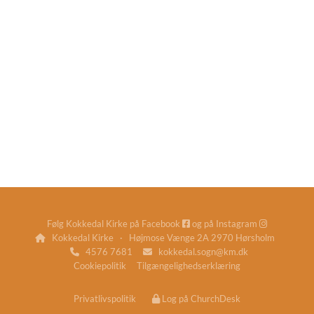
Følg Kokkedal Kirke på
Facebook
og på
Instagram


Kokkedal Kirke · Højmose Vænge 2A 2970 Hørsholm

4576 7681
kokkedal.sogn@km.dk


Cookiepolitik
Tilgængelighedserklæring
Privatlivspolitik
Log på ChurchDesk