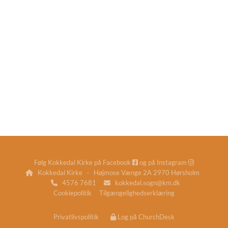
Følg Kokkedal Kirke på
Facebook
og på
Instagram


Kokkedal Kirke · Højmose Vænge 2A 2970 Hørsholm

4576 7681
kokkedal.sogn@km.dk


Cookiepolitik
Tilgængelighedserklæring
Privatlivspolitik
Log på ChurchDesk