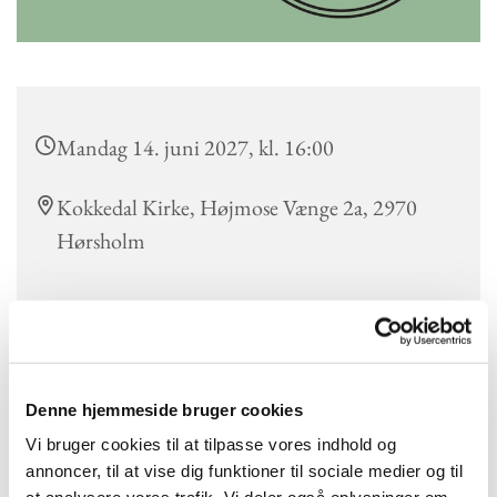
Mandag 14. juni 2027, kl. 16:00
Kokkedal Kirke, Højmose Vænge 2a, 2970
Hørsholm
Der er lektiecafé hver mandag kl. 16.00 i Kokkedal Kirke for
alle, der har brug for støtte til lektier, skolearbejde eller sproglige
Denne hjemmeside bruger cookies
udfordringer.
Lektiecaféen drives af en gruppe engagerede frivillige med
Vi bruger cookies til at tilpasse vores indhold og
forskellige baggrunde, herunder pensionerede lærere, studerende
annoncer, til at vise dig funktioner til sociale medier og til
og frivillige fra andre fagområder.