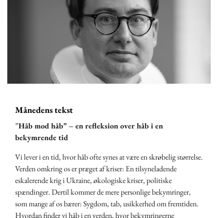
Månedens tekst
”
Håb mod håb” – en refleksion over håb i en
bekymrende tid
Vi lever i en tid, hvor håb ofte synes at være en skrøbelig størrelse.
Verden omkring os er præget af kriser: En tilsyneladende
eskalerende krig i Ukraine, økologiske kriser, politiske
spændinger. Dertil kommer de mere personlige bekymringer,
som mange af os bærer: Sygdom, tab, usikkerhed om fremtiden.
Hvordan finder vi håb i en verden, hvor bekymringerne