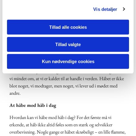
g
Kirken som et sted for håb
Vis detaljer
I lyset af både Paulus og Arendt kan vi se kirken som et særligt
sted for håbet. Kirken er ikke blot en bygning eller en institution,
Tillad alle cookies
men et fællesskab af mennesker, der deler troen på, at Gud kan
skabe nyt. Her mødes vi for at minde hinanden om, at vi ikke står
alene med vores bekymringer.
Tillad valgte
Gudstjenesten er et sted, hvor håbet næres. Gennem bøn,
Kun nødvendige cookies
salmesang og forkyndelse får vi mulighed for at løfte vores blik
fra det, der bekymrer os, og rette det mod Gud. Samtidig bliver
vi mindet om, at vi er kaldet til at handle i verden. Håbet er ikke
blot noget, vi modtager, men noget, vi lever ud i mødet med
andre.
At håbe mod håb i dag
Hvordan kan vi håbe mod håb i dag? For det første må vi
erkende, at håb ikke altid føles som en stærk og selvsikker
overbevisning. Nogle gange er håbet skrøbeligt – en lille flamme,