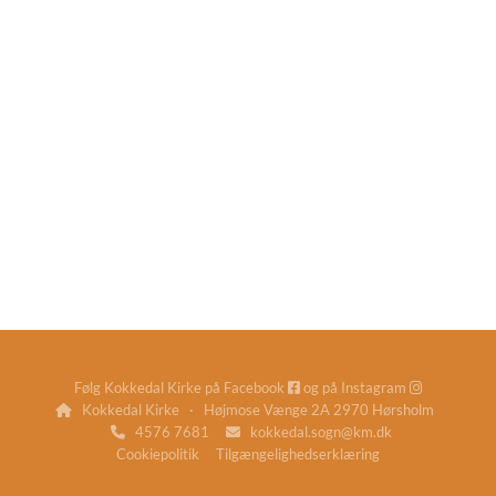
Følg Kokkedal Kirke på
Facebook
og på
Instagram


Kokkedal Kirke · Højmose Vænge 2A 2970 Hørsholm

4576 7681
kokkedal.sogn@km.dk


Cookiepolitik
Tilgængelighedserklæring