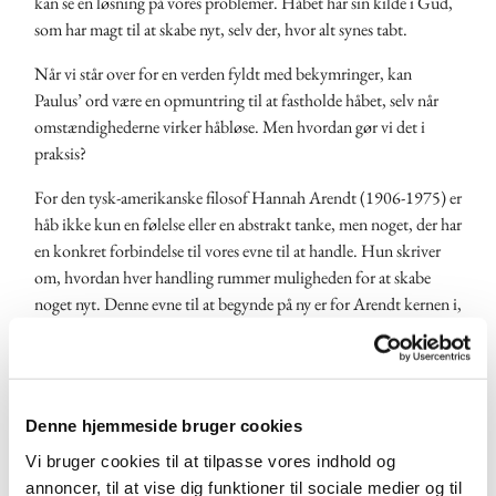
kan se en løsning på vores problemer. Håbet har sin kilde i Gud,
som har magt til at skabe nyt, selv der, hvor alt synes tabt.
Når vi står over for en verden fyldt med bekymringer, kan
Paulus’ ord være en opmuntring til at fastholde håbet, selv når
omstændighederne virker håbløse. Men hvordan gør vi det i
praksis?
For den tysk-amerikanske filosof Hannah Arendt (1906-1975) er
håb ikke kun en følelse eller en abstrakt tanke, men noget, der har
en konkret forbindelse til vores evne til at handle. Hun skriver
om, hvordan hver handling rummer muligheden for at skabe
noget nyt. Denne evne til at begynde på ny er for Arendt kernen i,
hvad det vil sige at være menneske.
Arendt ser handling som noget, der altid sker i fællesskab. Vi er
aldrig alene om at handle – vores handlinger påvirker andre, og
Denne hjemmeside bruger cookies
andres handlinger påvirker os. Derfor kan håb ikke reduceres til
noget individuelt. Det er en kraft, der opstår i fællesskabet, hvor
Vi bruger cookies til at tilpasse vores indhold og
vi sammen tager ansvar for verden.
annoncer, til at vise dig funktioner til sociale medier og til