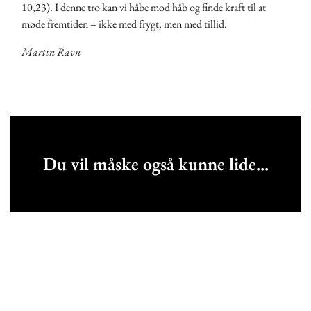
10,23). I denne tro kan vi håbe mod håb og finde kraft til at
møde fremtiden – ikke med frygt, men med tillid.
Martin Ravn
Du vil måske også kunne lide...