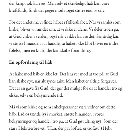
der knap nok kan ses. Men selv et skrøbeligt håb kan være
kraftfuldt, fordi det peger mod noget større end os selv.
For det andet må vi finde håbet i fællesskabet. Når vi samles som
kirke, bliver vi mindet om, at vi ikke er alene. Vi deler troen på,
at Gud virker i verden, også når vi ikke kan se det. Samtidig kan
vi støtte hinanden i at handle, så håbet ikke blot bliver en indre
følelse, men en kraft, der kan skabe forandring.
En opfordring til håb
At håbe mod håb er ikke let. Det kræver mod at tro på, at Gud
kan skabe nyt, når alt synes tabt. Men håbet er aldrig forgæves.
Det er en gave fra Gud, der gør det muligt for os at handle, tro og
elske, selv i en bekymrende tid.
Må vi som kirke og som enkeltpersoner være vidner om dette
håb. Lad os tænde lys i mørket, støtte hinanden i vores
bekymringer og handle i tro på, at Gud gør alting nyt. Som der
står i Hebræerbrevet: "Han, der gav løftet, er trofast" (Hebr