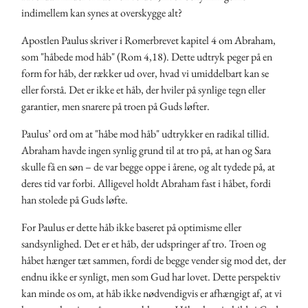
indimellem kan synes at overskygge alt?
Apostlen Paulus skriver i Romerbrevet kapitel 4 om Abraham,
som "håbede mod håb" (Rom 4,18). Dette udtryk peger på en
form for håb, der rækker ud over, hvad vi umiddelbart kan se
eller forstå. Det er ikke et håb, der hviler på synlige tegn eller
garantier, men snarere på troen på Guds løfter.
Paulus’ ord om at "håbe mod håb" udtrykker en radikal tillid.
Abraham havde ingen synlig grund til at tro på, at han og Sara
skulle få en søn – de var begge oppe i årene, og alt tydede på, at
deres tid var forbi. Alligevel holdt Abraham fast i håbet, fordi
han stolede på Guds løfte.
For Paulus er dette håb ikke baseret på optimisme eller
sandsynlighed. Det er et håb, der udspringer af tro. Troen og
håbet hænger tæt sammen, fordi de begge vender sig mod det, der
endnu ikke er synligt, men som Gud har lovet. Dette perspektiv
kan minde os om, at håb ikke nødvendigvis er afhængigt af, at vi