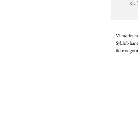
kl.
Vi mødes hv
Syklub har e
ikke noget a