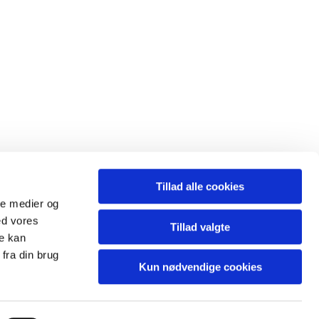
Tillad alle cookies
ale medier og
ed vores
Tillad valgte
l.sogn@km.dk
re kan
fra din brug
Kun nødvendige cookies