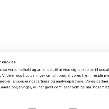
 cookies
passe vores indhold og annoncer, til at vise dig funktioner til soci
fik. Vi deler også oplysninger om din brug af vores hjemmeside m
Følg Kokkedal Kirke på
Facebook
og på
Instagram


Kirke · Højmose Vænge 2A 2970 Hørsholm
4576 7681
kokkeda


 medier, annonceringspartnere og analysepartnere. Vores partne
Cookiepolitik
Tilgængelighedserklæring
ndre oplysninger, du har givet dem, eller som de har indsamlet 
Privatlivspolitik
Log på ChurchDesk