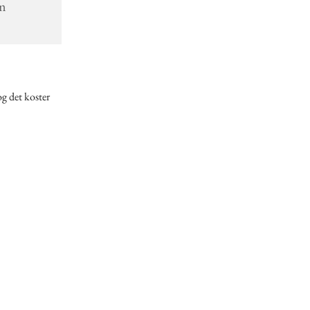
lm
og det koster