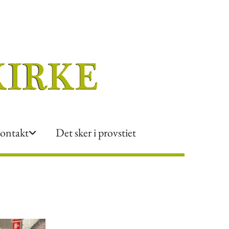
ontakt
Det sker i provstiet