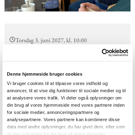
Torsdag 3. juni 2027, kl. 10:00
Kokkedal Kirke, Højmose Vænge 2a, 2970
Hørsholm
Denne hjemmeside bruger cookies
Vi bruger cookies til at tilpasse vores indhold og
annoncer, til at vise dig funktioner til sociale medier og til
Vi mødes hver torsdag kl.10.
at analysere vores trafik. Vi deler også oplysninger om
Syklub har en interesse i bl.a. syning og stikning, fællesskab og
din brug af vores hjemmeside med vores partnere inden
hygge. Alle er velkomne og det koster ikke noget at deltage.
for sociale medier, annonceringspartnere og
analysepartnere. Vores partnere kan kombinere disse
data med andre oplysninger, du har givet dem, eller som
de har indsamlet fra din brug af deres tjenester.