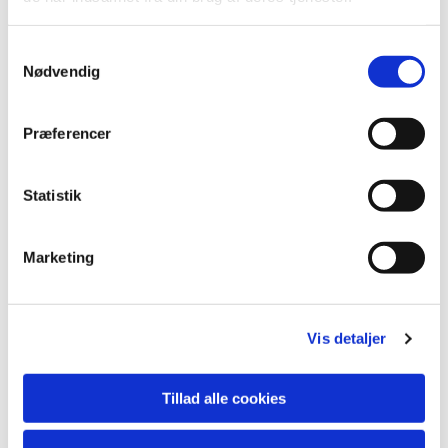
S
Nødvendig
a
m
t
Præferencer
y
k
k
Statistik
e
v
Marketing
a
l
g
Vis detaljer
Du vil måske også kunne lide...
Tillad alle cookies