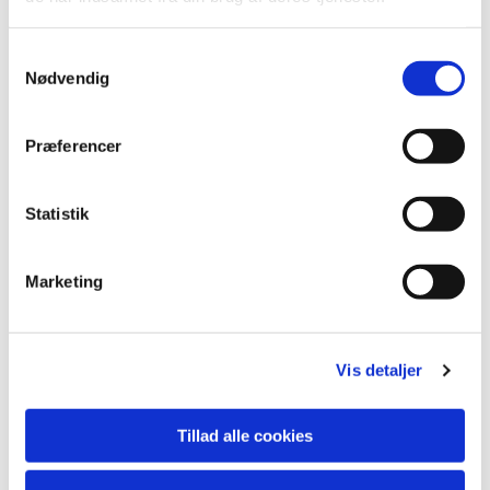
S
Nødvendig
a
m
t
Præferencer
y
k
k
Statistik
e
v
Marketing
a
l
g
Vis detaljer
Du vil måske også kunne lide...
Tillad alle cookies