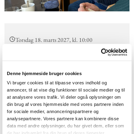
Torsdag 18. marts 2027, kl. 10:00
Kokkedal Kirke, Højmose Vænge 2a, 2970
Hørsholm
Denne hjemmeside bruger cookies
Vi bruger cookies til at tilpasse vores indhold og
annoncer, til at vise dig funktioner til sociale medier og til
Vi mødes hver torsdag kl.10.
at analysere vores trafik. Vi deler også oplysninger om
Syklub har en interesse i bl.a. syning og stikning, fællesskab og
din brug af vores hjemmeside med vores partnere inden
hygge. Alle er velkomne og det koster ikke noget at deltage.
for sociale medier, annonceringspartnere og
analysepartnere. Vores partnere kan kombinere disse
data med andre oplysninger, du har givet dem, eller som
de har indsamlet fra din brug af deres tjenester.