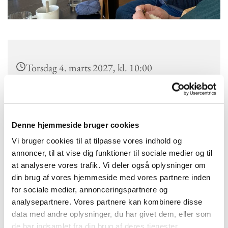
Torsdag 4. marts 2027, kl. 10:00
Kokkedal Kirke, Højmose Vænge 2a, 2970
Hørsholm
Denne hjemmeside bruger cookies
Vi bruger cookies til at tilpasse vores indhold og
annoncer, til at vise dig funktioner til sociale medier og til
Vi mødes hver torsdag kl.10.
at analysere vores trafik. Vi deler også oplysninger om
Syklub har en interesse i bl.a. syning og stikning, fællesskab og
din brug af vores hjemmeside med vores partnere inden
hygge. Alle er velkomne og det koster ikke noget at deltage.
for sociale medier, annonceringspartnere og
analysepartnere. Vores partnere kan kombinere disse
data med andre oplysninger, du har givet dem, eller som
de har indsamlet fra din brug af deres tjenester.