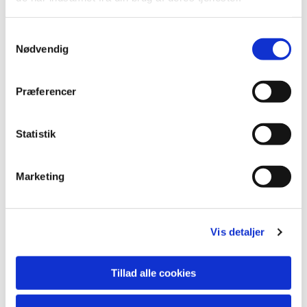
S
Nødvendig
a
m
t
Præferencer
y
k
k
Statistik
e
v
Marketing
a
l
g
Vis detaljer
Du vil måske også kunne lide...
Tillad alle cookies