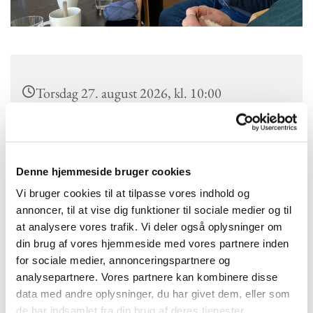
Torsdag 27. august 2026, kl. 10:00
Kokkedal Kirke, Højmose Vænge 2a, 2970
Hørsholm
Denne hjemmeside bruger cookies
Vi bruger cookies til at tilpasse vores indhold og
annoncer, til at vise dig funktioner til sociale medier og til
Vi mødes hver torsdag kl.10.
at analysere vores trafik. Vi deler også oplysninger om
Syklub har en interesse i bl.a. syning og stikning, fællesskab og
din brug af vores hjemmeside med vores partnere inden
hygge. Alle er velkomne og det koster ikke noget at deltage.
for sociale medier, annonceringspartnere og
analysepartnere. Vores partnere kan kombinere disse
data med andre oplysninger, du har givet dem, eller som
de har indsamlet fra din brug af deres tjenester.