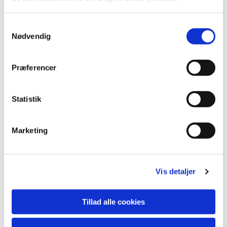
S
Nødvendig
a
m
t
Præferencer
y
k
k
Statistik
e
v
Marketing
a
l
g
Vis detaljer
Du vil måske også kunne lide...
Tillad alle cookies